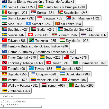
Santa Elena, Ascensión y Tristán de Acuña
+2
Santa Lucía
+1758
Santo Tomé y Príncipe
+239
Senegal
+221
Serbia
+381
Seychelles
+248
Sierra Leone
+232
Singapur
+65
Sint Maarten
+1721
Siria
+963
Somalia
+252
Sri Lanka
+94
Sudáfrica
+27
Sudán
+249
Sudán del Sur
+211
Suecia
+46
Suiza
+41
Surinam
+597
Tailandia
+66
Taiwán
+886
Tanzania
+255
Tayikistán
+992
Territorio Británico del Océano Índico
+246
Tierras Australes y Antárticas Francesas
+262
Timor Oriental
+670
Togo
+228
Tonga
+676
Trinidad y Tobago
+1868
Túnez
+216
Turkmenistán
+993
Turquía
+90
Tuvalu
+688
Ucrania
+380
Uganda
+256
Uruguay
+598
Uzbekistán
+998
Vanuatu
+678
Venezuela
+58
Vietnam
+84
Wallis y Futuna
+681
Yemen
+967
Zambia
+260
Zimbabue
+263