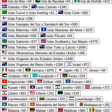
Isla de Man
+44
Isla de Navidad
+61
Isla de Norfolk
+672
Islandia
+354
Islas Caimán
+1345
Islas Cocos o Islas Keeling
+61
Islas Cook
+682
Islas Faroe
+298
Islas Georgias del Sur y Sandwich del Sur
+500
Islas Malvinas
+500
Islas Marianas del Norte
+1670
Islas Marshall
+692
Islas Pitcairn
+64
Islas Salomón
+677
Islas Svalbard y Jan Mayen
+4779
Islas Tokelau
+690
Islas Turks y Caicos
+1649
Islas Ultramarinas Menores de Estados Unidos
+268
Islas Vírgenes de los Estados Unidos
+1340
Islas Vírgenes del Reino Unido
+1284
Israel
+972
Italia
+39
Jamaica
+1876
Japón
+81
Jersey
+44
Jordania
+962
Kazajistán
+7
Kenia
+254
Kirguizistán
+996
Kiribati
+686
Kosovo
+383
Kuwait
+965
Laos
+856
Lesotho
+266
Letonia
+371
Líbano
+961
Liberia
+231
Libia
+218
Liechtenstein
+423
Lituania
+370
Luxemburgo
+352
Macao
+853
Macedonia del Norte
+389
Madagascar
+261
Malasia
+60
Malawi
+265
Maldivas
+960
Mali
+223