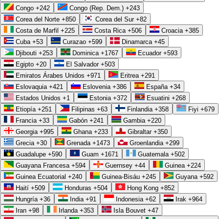
Congo
+242
Congo (Rep. Dem.)
+243
Corea del Norte
+850
Corea del Sur
+82
Costa de Marfil
+225
Costa Rica
+506
Croacia
+385
Cuba
+53
Curazao
+599
Dinamarca
+45
Djibouti
+253
Dominica
+1767
Ecuador
+593
Egipto
+20
El Salvador
+503
Emiratos Árabes Unidos
+971
Eritrea
+291
Eslovaquia
+421
Eslovenia
+386
España
+34
Estados Unidos
+1
Estonia
+372
Esuatini
+268
Etiopía
+251
Filipinas
+63
Finlandia
+358
Fiyi
+679
Francia
+33
Gabón
+241
Gambia
+220
Georgia
+995
Ghana
+233
Gibraltar
+350
Grecia
+30
Grenada
+1473
Groenlandia
+299
Guadalupe
+590
Guam
+1671
Guatemala
+502
Guayana Francesa
+594
Guernsey
+44
Guinea
+224
Guinea Ecuatorial
+240
Guinea-Bisáu
+245
Guyana
+592
Haití
+509
Honduras
+504
Hong Kong
+852
Hungría
+36
India
+91
Indonesia
+62
Irak
+964
Iran
+98
Irlanda
+353
Isla Bouvet
+47