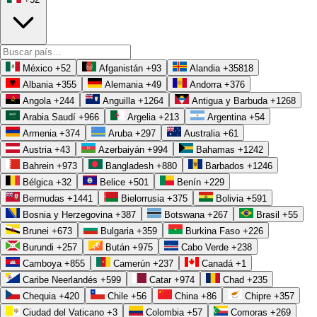
México
+52
Afganistán
+93
Alandia
+35818
Albania
+355
Alemania
+49
Andorra
+376
Angola
+244
Anguilla
+1264
Antigua y Barbuda
+1268
Arabia Saudí
+966
Argelia
+213
Argentina
+54
Armenia
+374
Aruba
+297
Australia
+61
Austria
+43
Azerbaiyán
+994
Bahamas
+1242
Bahrein
+973
Bangladesh
+880
Barbados
+1246
Bélgica
+32
Belice
+501
Benín
+229
Bermudas
+1441
Bielorrusia
+375
Bolivia
+591
Bosnia y Herzegovina
+387
Botswana
+267
Brasil
+55
Brunei
+673
Bulgaria
+359
Burkina Faso
+226
Burundi
+257
Bután
+975
Cabo Verde
+238
Camboya
+855
Camerún
+237
Canadá
+1
Caribe Neerlandés
+599
Catar
+974
Chad
+235
Chequia
+420
Chile
+56
China
+86
Chipre
+357
Ciudad del Vaticano
+3
Colombia
+57
Comoras
+269