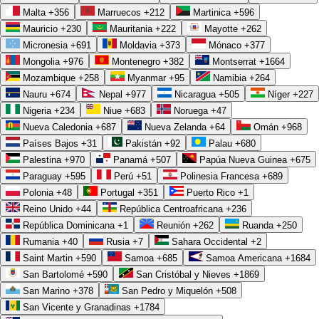
Malta
+356
Marruecos
+212
Martinica
+596
Mauricio
+230
Mauritania
+222
Mayotte
+262
Micronesia
+691
Moldavia
+373
Mónaco
+377
Mongolia
+976
Montenegro
+382
Montserrat
+1664
Mozambique
+258
Myanmar
+95
Namibia
+264
Nauru
+674
Nepal
+977
Nicaragua
+505
Níger
+227
Nigeria
+234
Niue
+683
Noruega
+47
Nueva Caledonia
+687
Nueva Zelanda
+64
Omán
+968
Países Bajos
+31
Pakistán
+92
Palau
+680
Palestina
+970
Panamá
+507
Papúa Nueva Guinea
+675
Paraguay
+595
Perú
+51
Polinesia Francesa
+689
Polonia
+48
Portugal
+351
Puerto Rico
+1
Reino Unido
+44
República Centroafricana
+236
República Dominicana
+1
Reunión
+262
Ruanda
+250
Rumania
+40
Rusia
+7
Sahara Occidental
+2
Saint Martin
+590
Samoa
+685
Samoa Americana
+1684
San Bartolomé
+590
San Cristóbal y Nieves
+1869
San Marino
+378
San Pedro y Miquelón
+508
San Vicente y Granadinas
+1784