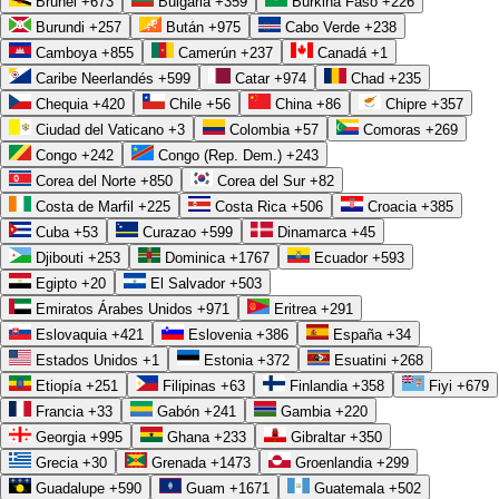
Brunei
+673
Bulgaria
+359
Burkina Faso
+226
Conviene insistir en por qué esto importa tanto en la operación diaria:
Burundi
+257
Bután
+975
Cabo Verde
+238
Validación previa del receptor:
el sistema confirma RFC, nombre
Camboya
+855
Camerún
+237
Canadá
+1
y régimen antes de timbrar, evitando rechazos y reexpediciones.
Caribe Neerlandés
+599
Catar
+974
Chad
+235
Chequia
+420
Chile
+56
China
+86
Chipre
+357
Catálogos siempre correctos:
uso del CFDI, forma de pago y
Ciudad del Vaticano
+3
Colombia
+57
Comoras
+269
método quedan bien asignados según el tipo de operación.
Congo
+242
Congo (Rep. Dem.)
+243
Complementos sin olvidos:
al cobrar una factura a crédito, el
Corea del Norte
+850
Corea del Sur
+82
complemento de pago se emite solo y a tiempo.
Costa de Marfil
+225
Costa Rica
+506
Croacia
+385
Cuba
+53
Curazao
+599
Dinamarca
+45
Cancelaciones controladas:
el flujo de aceptación y los motivos
Djibouti
+253
Dominica
+1767
Ecuador
+593
de cancelación se manejan conforme a las reglas vigentes, sin
Egipto
+20
El Salvador
+503
improvisar.
Emiratos Árabes Unidos
+971
Eritrea
+291
Eslovaquia
+421
Eslovenia
+386
España
+34
Una factura correcta a la primera no solo evita multas: también acelera
Estados Unidos
+1
Estonia
+372
Esuatini
+268
tu cobranza, porque el cliente no tiene pretexto para retrasar el pago
Etiopía
+251
Filipinas
+63
Finlandia
+358
Fiyi
+679
por un comprobante mal hecho.
Francia
+33
Gabón
+241
Gambia
+220
Georgia
+995
Ghana
+233
Gibraltar
+350
Contabilidad electrónica conciliada en tiempo real
Grecia
+30
Grenada
+1473
Groenlandia
+299
Guadalupe
+590
Guam
+1671
Guatemala
+502