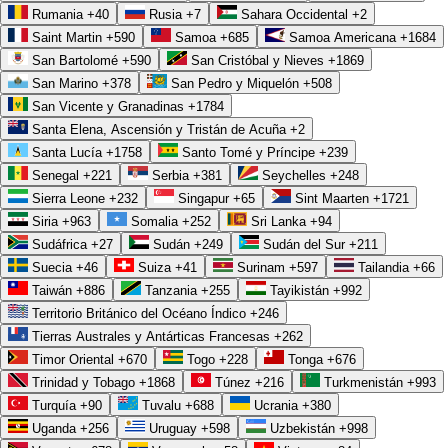
Rumania
+40
Rusia
+7
Sahara Occidental
+2
Saint Martin
+590
Samoa
+685
Samoa Americana
+1684
En la práctica, una contabilidad viva se traduce en beneficios muy
San Bartolomé
+590
San Cristóbal y Nieves
+1869
San Marino
+378
San Pedro y Miquelón
+508
concretos:
San Vicente y Granadinas
+1784
Santa Elena, Ascensión y Tristán de Acuña
+2
Cierres más rápidos:
la balanza se construye sobre la marcha, así
Santa Lucía
+1758
Santo Tomé y Príncipe
+239
que el cierre mensual pasa de días a horas.
Senegal
+221
Serbia
+381
Seychelles
+248
Conciliación bancaria continua:
cada movimiento se empata con
Sierra Leone
+232
Singapur
+65
Sint Maarten
+1721
su CFDI casi en tiempo real, y las diferencias saltan de inmediato.
Siria
+963
Somalia
+252
Sri Lanka
+94
Clasificación automática:
los gastos e ingresos se ordenan por
Sudáfrica
+27
Sudán
+249
Sudán del Sur
+211
Suecia
+46
Suiza
+41
Surinam
+597
Tailandia
+66
cuenta y categoría sin intervención manual.
Taiwán
+886
Tanzania
+255
Tayikistán
+992
Reportes listos para el contador:
la información sale estructurada
Territorio Británico del Océano Índico
+246
y exportable, lista para revisión o auditoría.
Tierras Australes y Antárticas Francesas
+262
Timor Oriental
+670
Togo
+228
Tonga
+676
“Lo que no se mide, no se puede mejorar.” La idea,
Trinidad y Tobago
+1868
Túnez
+216
Turkmenistán
+993
popularizada a partir del trabajo de Peter Drucker sobre
Turquía
+90
Tuvalu
+688
Ucrania
+380
gestión, aplica de lleno a las finanzas: con números al día,
Uganda
+256
Uruguay
+598
Uzbekistán
+998