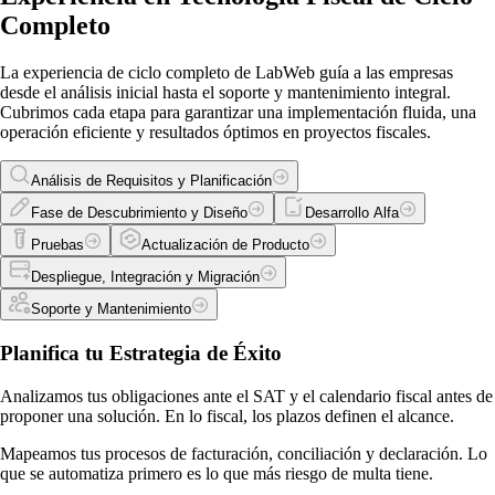
Completo
Timbrado y validación automáticos del CFDI 4.0.
Generación oportuna de complementos de pago.
La experiencia de ciclo completo de LabWeb guía a las empresas
desde el análisis inicial hasta el soporte y mantenimiento integral.
Contabilidad electrónica conciliada en tiempo real.
Cubrimos cada etapa para garantizar una implementación fluida, una
Blindaje ante la lista 69-B y otras listas oficiales.
operación eficiente y resultados óptimos en proyectos fiscales.
Declaraciones y reportes listos sin armar todo a mano.
Análisis de Requisitos y Planificación
Fase de Descubrimiento y Diseño
Desarrollo Alfa
El SAT no perdona errores manuales
Pruebas
Actualización de Producto
Capturar facturas a mano, vigilar plazos en un calendario y cruzar
Despliegue, Integración y Migración
cifras en hojas de cálculo es una receta para el error. Un CFDI mal
Soporte y Mantenimiento
emitido, un complemento de pago olvidado o una declaración fuera de
Planifica tu Estrategia de Éxito
tiempo se traducen en sanciones reales, en intereses y, a veces, en la
pérdida de una deducción que ya dabas por hecha. El problema no es
Analizamos tus obligaciones ante el SAT y el calendario fiscal antes de
proponer una solución. En lo fiscal, los plazos definen el alcance.
la falta de cuidado del equipo, sino que el proceso manual no escala: a
mayor volumen, mayor probabilidad de que algo se rompa justo
Mapeamos tus procesos de facturación, conciliación y declaración. Lo
que se automatiza primero es lo que más riesgo de multa tiene.
cuando menos lo esperas.