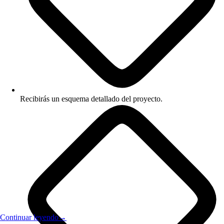
Las defensas que conviene tener activas, y que una buena plataforma
automatiza, son claras:
Cruce automático contra la 69-B:
cada proveedor se revisa contra
las listas definitivas y presuntas de forma recurrente.
Recibirás un esquema detallado del proyecto.
Alertas en tiempo real:
si un proveedor aparece en una lista,
recibes el aviso de inmediato, no en la siguiente auditoría.
Validación de comprobantes recibidos:
los CFDI de gastos se
verifican como vigentes y correctamente emitidos antes de
deducirlos.
Soporte de materialidad:
el sistema ayuda a conservar la
evidencia que demuestra que la operación realmente existió.
Prevenir un problema con un proveedor en la lista 69-B no es
Continuar leyendo
→