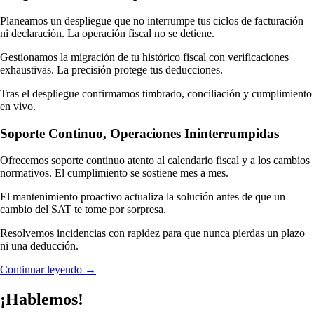
la miscelánea.
Planeamos un despliegue que no interrumpe tus ciclos de facturación
Trazabilidad total:
cada movimiento queda registrado con fecha y
ni declaración. La operación fiscal no se detiene.
respaldo, así que una aclaración deja de ser una búsqueda a ciegas.
Gestionamos la migración de tu histórico fiscal con verificaciones
Alertas antes del vencimiento:
los plazos se vigilan solos y avisan
exhaustivas. La precisión protege tus deducciones.
con anticipación, no el día límite a las once de la noche.
Tras el despliegue confirmamos timbrado, conciliación y cumplimiento
en vivo.
“En este mundo no hay nada seguro, salvo la muerte y los
impuestos.” La frase atribuida a Benjamin Franklin sigue
Soporte Continuo, Operaciones Ininterrumpidas
vigente: los impuestos no se van, pero la forma de
Ofrecemos soporte continuo atento al calendario fiscal y a los cambios
cumplirlos sí puede dejar de ser un dolor de cabeza.
normativos. El cumplimiento se sostiene mes a mes.
El mantenimiento proactivo actualiza la solución antes de que un
CFDI 4.0 y complemento de pago sin fricción
cambio del SAT te tome por sorpresa.
Resolvemos incidencias con rapidez para que nunca pierdas un plazo
La versión 4.0 del CFDI subió la exigencia de forma notable: nombre
ni una deducción.
y régimen fiscal exactos del receptor, código postal correcto, uso del
Continuar leyendo
→
comprobante bien clasificado y validación previa contra el padrón del
SAT. Un solo dato mal escrito basta para que la factura se rechace o,
¡Hablemos!
peor aún, para que el cliente la reciba mal y te la regrese días después.