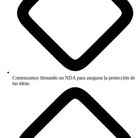
reuniendo la documentación que respalde la materialidad. Es la
diferencia entre apagar incendios y evitar que se enciendan.
No es un riesgo teórico ni marginal. El SAT publica y actualiza con
regularidad el padrón de contribuyentes que emitieron comprobantes
sin contar con los activos, el personal o la infraestructura para prestar el
servicio que facturaron. Si uno de tus proveedores aparece ahí, la carga
de probar que la operación fue real recae sobre ti, y reunir esa
evidencia meses después, a veces sin saber siquiera que estás en la
mira, es justo lo que vuelve tan valiosa la vigilancia automática y
Comenzamos firmando un NDA para asegurar la protección de
permanente.
tus ideas.