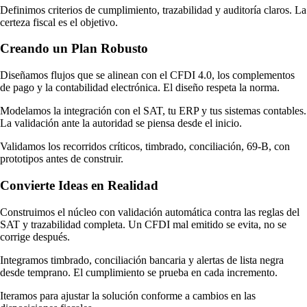
Definimos criterios de cumplimiento, trazabilidad y auditoría claros. La
certeza fiscal es el objetivo.
Automatizar el proceso elimina la captura manual y aplica las reglas
del SAT de forma consistente, cada vez. La máquina no se distrae a fin
Creando un Plan Robusto
de mes, no se va de vacaciones y no copia mal un RFC. Esa
Diseñamos flujos que se alinean con el CFDI 4.0, los complementos
consistencia es, en la práctica, la mejor póliza contra las multas, porque
de pago y la contabilidad electrónica. El diseño respeta la norma.
convierte el
cumplimiento
en algo que ocurre por diseño y no por
Modelamos la integración con el SAT, tu ERP y tus sistemas contables.
esfuerzo heroico. Y conviene dimensionar el costo real del error: una
La validación ante la autoridad se piensa desde el inicio.
multa rara vez llega sola, detrás vienen las horas de tu contador
Validamos los recorridos críticos, timbrado, conciliación, 69-B, con
rehaciendo la operación, la incomodidad con el cliente y el riesgo de
prototipos antes de construir.
que una deducción legítima se caiga en una revisión.
Convierte Ideas en Realidad
Construimos el núcleo con validación automática contra las reglas del
SAT y trazabilidad completa. Un CFDI mal emitido se evita, no se
corrige después.
Integramos timbrado, conciliación bancaria y alertas de lista negra
desde temprano. El cumplimiento se prueba en cada incremento.
Iteramos para ajustar la solución conforme a cambios en las