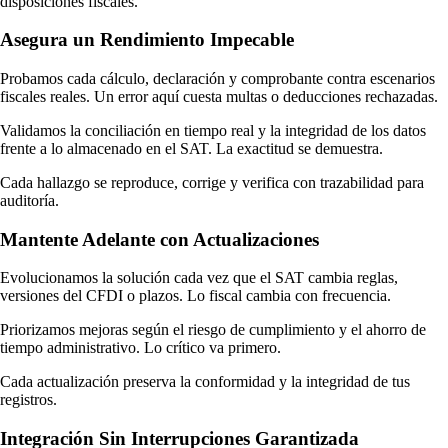
disposiciones fiscales.
Asegura un Rendimiento Impecable
Probamos cada cálculo, declaración y comprobante contra escenarios
fiscales reales. Un error aquí cuesta multas o deducciones rechazadas.
Validamos la conciliación en tiempo real y la integridad de los datos
frente a lo almacenado en el SAT. La exactitud se demuestra.
Cada hallazgo se reproduce, corrige y verifica con trazabilidad para
auditoría.
Mantente Adelante con Actualizaciones
Lo que cambia cuando el sistema asume el control se nota desde el
Evolucionamos la solución cada vez que el SAT cambia reglas,
versiones del CFDI o plazos. Lo fiscal cambia con frecuencia.
primer mes:
Priorizamos mejoras según el riesgo de cumplimiento y el ahorro de
Cero recaptura:
la información entra una sola vez y fluye hacia la
tiempo administrativo. Lo crítico va primero.
factura, la póliza y la declaración sin volver a teclearse.
Cada actualización preserva la conformidad y la integridad de tus
registros.
Reglas siempre actualizadas:
cuando el SAT modifica un catálogo
o una validación, la plataforma se ajusta y tú no tienes que estudiar
Integración Sin Interrupciones Garantizada