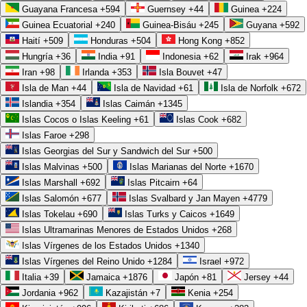
La contabilidad electrónica deja de ser una carga cuando cada CFDI
Guayana Francesa
+594
Guernsey
+44
Guinea
+224
emitido y recibido se concilia solo contra tus movimientos bancarios.
Guinea Ecuatorial
+240
Guinea-Bisáu
+245
Guyana
+592
Haití
+509
Honduras
+504
Hong Kong
+852
En lugar de armar la balanza a fin de mes, contrarreloj y con el riesgo
Hungría
+36
India
+91
Indonesia
+62
Irak
+964
de cuadrar a mano, la tienes lista en todo momento, con la información
Iran
+98
Irlanda
+353
Isla Bouvet
+47
ya clasificada, asociada a su comprobante y respaldada. Esa visibilidad
Isla de Man
+44
Isla de Navidad
+61
Isla de Norfolk
+672
continua cambia la relación con los números: dejas de mirar el pasado
Islandia
+354
Islas Caimán
+1345
Islas Cocos o Islas Keeling
+61
Islas Cook
+682
lejano y empiezas a tomar decisiones con datos del día.
Islas Faroe
+298
La conciliación automática es, además, una de las tareas que más
Islas Georgias del Sur y Sandwich del Sur
+500
Islas Malvinas
+500
Islas Marianas del Norte
+1670
tiempo libera. El sistema cruza depósitos y cargos del banco contra las
Islas Marshall
+692
Islas Pitcairn
+64
facturas correspondientes, identifica lo que no coincide y te lo presenta
Islas Salomón
+677
Islas Svalbard y Jan Mayen
+4779
para revisión, en vez de obligarte a revisar todo. Lo rutinario se
Islas Tokelau
+690
Islas Turks y Caicos
+1649
resuelve solo; lo excepcional, que es donde de verdad aporta una
Islas Ultramarinas Menores de Estados Unidos
+268
Islas Vírgenes de los Estados Unidos
+1340
persona, queda señalado para atención humana. El cambio es también
Islas Vírgenes del Reino Unido
+1284
Israel
+972
cultural: el contador deja de ser quien apaga incendios a fin de mes y
Italia
+39
Jamaica
+1876
Japón
+81
Jersey
+44
se vuelve un asesor que interpreta números frescos, mientras la
Jordania
+962
Kazajistán
+7
Kenia
+254
dirección planea con base en la realidad y no en una foto vieja.