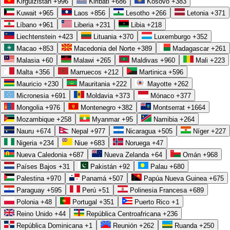
Kirguizistán
+996
Kiribati
+686
Kosovo
+383
Kuwait
+965
Laos
+856
Lesotho
+266
Letonia
+371
Líbano
+961
Liberia
+231
Libia
+218
Liechtenstein
+423
Lituania
+370
Luxemburgo
+352
Macao
+853
Macedonia del Norte
+389
Madagascar
+261
Malasia
+60
Malawi
+265
Maldivas
+960
Mali
+223
Malta
+356
Marruecos
+212
Martinica
+596
Mauricio
+230
Mauritania
+222
Mayotte
+262
Micronesia
+691
Moldavia
+373
Mónaco
+377
Mongolia
+976
Montenegro
+382
Montserrat
+1664
Mozambique
+258
Myanmar
+95
Namibia
+264
Nauru
+674
Nepal
+977
Nicaragua
+505
Níger
+227
Nigeria
+234
Niue
+683
Noruega
+47
Nueva Caledonia
+687
Nueva Zelanda
+64
Omán
+968
Países Bajos
+31
Pakistán
+92
Palau
+680
Palestina
+970
Panamá
+507
Papúa Nueva Guinea
+675
Paraguay
+595
Perú
+51
Polinesia Francesa
+689
Polonia
+48
Portugal
+351
Puerto Rico
+1
Reino Unido
+44
República Centroafricana
+236
República Dominicana
+1
Reunión
+262
Ruanda
+250