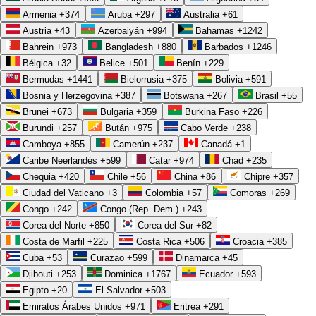
Armenia
+374
Aruba
+297
Australia
+61
Austria
+43
Azerbaiyán
+994
Bahamas
+1242
Bahrein
+973
Bangladesh
+880
Barbados
+1246
Bélgica
+32
Belice
+501
Benín
+229
Bermudas
+1441
Bielorrusia
+375
Bolivia
+591
Bosnia y Herzegovina
+387
Botswana
+267
Brasil
+55
Brunei
+673
Bulgaria
+359
Burkina Faso
+226
Burundi
+257
Bután
+975
Cabo Verde
+238
Camboya
+855
Camerún
+237
Canadá
+1
Caribe Neerlandés
+599
Catar
+974
Chad
+235
Chequia
+420
Chile
+56
China
+86
Chipre
+357
Ciudad del Vaticano
+3
Colombia
+57
Comoras
+269
Congo
+242
Congo (Rep. Dem.)
+243
Corea del Norte
+850
Corea del Sur
+82
Costa de Marfil
+225
Costa Rica
+506
Croacia
+385
Cuba
+53
Curazao
+599
Dinamarca
+45
Djibouti
+253
Dominica
+1767
Ecuador
+593
Egipto
+20
El Salvador
+503
Emiratos Árabes Unidos
+971
Eritrea
+291