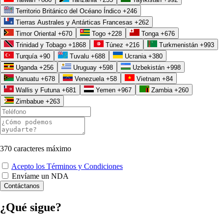
un lustro por algo que sigue sin ser tuyo.
Territorio Británico del Océano Índico
+246
Tierras Australes y Antárticas Francesas
+262
Timor Oriental
+670
Togo
+228
Tonga
+676
Trinidad y Tobago
+1868
Túnez
+216
Turkmenistán
+993
Turquía
+90
Tuvalu
+688
Ucrania
+380
Uganda
+256
Uruguay
+598
Uzbekistán
+998
Vanuatu
+678
Venezuela
+58
Vietnam
+84
Wallis y Futuna
+681
Yemen
+967
Zambia
+260
Zimbabue
+263
370
caracteres máximo
Acepto los Términos y Condiciones
Envíame un NDA
Contáctanos
¿Qué sigue?