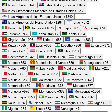
usa de verdad, y una tecnología que se adopta es la única que
Islas Tokelau
+690
Islas Turks y Caicos
+1649
termina pagando su costo.
Islas Ultramarinas Menores de Estados Unidos
+268
El dato respalda la intuición. Según
McKinsey
, las empresas que
Islas Vírgenes de los Estados Unidos
+1340
Islas Vírgenes del Reino Unido
+1284
Israel
+972
invierten en mejoras de proceso apoyadas en tecnología pueden elevar
Italia
+39
Jamaica
+1876
Japón
+81
Jersey
+44
su productividad de forma considerable, y ese salto suele concentrarse
Jordania
+962
Kazajistán
+7
Kenia
+254
justo en los equipos que antes perdían horas en tareas repetibles. No es
Kirguizistán
+996
Kiribati
+686
Kosovo
+383
casualidad: cuando la herramienta encaja con el trabajo real, deja de
Kuwait
+965
Laos
+856
Lesotho
+266
Letonia
+371
Líbano
+961
Liberia
+231
Libia
+218
estorbar y empieza a multiplicar.
Liechtenstein
+423
Lituania
+370
Luxemburgo
+352
“La innovación es lo que distingue a un líder de un
Macao
+853
Macedonia del Norte
+389
Madagascar
+261
Malasia
+60
Malawi
+265
Maldivas
+960
Mali
+223
seguidor.” Lo dijo Steve Jobs, y resume por qué una
Malta
+356
Marruecos
+212
Martinica
+596
herramienta diseñada para ti abre caminos que el software
Mauricio
+230
Mauritania
+222
Mayotte
+262
genérico no alcanza.
Micronesia
+691
Moldavia
+373
Mónaco
+377
Mongolia
+976
Montenegro
+382
Montserrat
+1664
La eficiencia, en otras palabras, no se cobra una sola vez: rinde cada
Mozambique
+258
Myanmar
+95
Namibia
+264
día que el equipo trabaja con una herramienta que de verdad le facilita
Nauru
+674
Nepal
+977
Nicaragua
+505
Níger
+227
el trabajo.
Nigeria
+234
Niue
+683
Noruega
+47