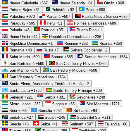
Nueva Caledonia
+687
Nueva Zelanda
+64
Omán
+968
Países Bajos
+31
Pakistán
+92
Palau
+680
Sin renta perpetua por usuario
Palestina
+970
Panamá
+507
Papúa Nueva Guinea
+675
Las plataformas comerciales suelen cobrar por asiento, mes a mes, y
Paraguay
+595
Perú
+51
Polinesia Francesa
+689
Polonia
+48
Portugal
+351
Puerto Rico
+1
ese costo crece justo cuando tu negocio crece. Con una aplicación
Reino Unido
+44
República Centroafricana
+236
propia no hay licencia recurrente que escale con tu plantilla ni
República Dominicana
+1
Reunión
+262
Ruanda
+250
funciones bloqueadas tras un plan superior. Pagas por construirla una
Rumania
+40
Rusia
+7
Sahara Occidental
+2
vez y la operas en tus términos. A escala, evitar esa renta perpetua
Saint Martin
+590
Samoa
+685
Samoa Americana
+1684
San Bartolomé
+590
San Cristóbal y Nieves
+1869
representa un ahorro que rara vez aparece en la comparación inicial.
San Marino
+378
San Pedro y Miquelón
+508
Aquí es donde el cálculo de ROI deja de ser una simple resta. No basta
San Vicente y Granadinas
+1784
Santa Elena, Ascensión y Tristán de Acuña
+2
con comparar el precio de la licencia contra el costo del desarrollo: hay
Santa Lucía
+1758
Santo Tomé y Príncipe
+239
que proyectar cómo se comporta cada opción a tres o cinco años,
Senegal
+221
Serbia
+381
Seychelles
+248
cuando el número de usuarios se multiplica y las cuotas mensuales se
Sierra Leone
+232
Singapur
+65
Sint Maarten
+1721
acumulan. Lo que al inicio parecía la opción barata muchas veces
Siria
+963
Somalia
+252
Sri Lanka
+94
Sudáfrica
+27
Sudán
+249
Sudán del Sur
+211
termina siendo la más cara con el paso del tiempo. La pregunta
Suecia
+46
Suiza
+41
Surinam
+597
Tailandia
+66
correcta no es cuánto cuesta hoy, sino cuánto habrás pagado al cabo de
Taiwán
+886
Tanzania
+255
Tayikistán
+992