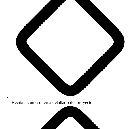
Cuando el software es tuyo, controlas su evolución: priorizas lo que
importa, lo integras con tus sistemas y lo adaptas conforme el mercado
cambia. Esa flexibilidad se convierte en ventaja competitiva, porque tu
herramienta hace cosas que tus rivales con software estándar no
pueden replicar fácilmente. La propiedad no es solo un tema técnico,
es estratégico.
La diferencia se entiende mejor con un ejemplo de operación real. Una
empresa de servicios financieros que adoptó un flujo de trabajo a la
medida reportó una reducción cercana al 25% en sus tiempos de
proceso, y ese recorte se tradujo en ahorro y en clientes más
satisfechos. En el comercio minorista, una compañía que implementó
un sistema de inventario propio vio caer de forma notable sus
Recibirás un esquema detallado del proyecto.
discrepancias de stock. No es magia: es lo que ocurre cuando la
herramienta se ajusta al negocio en lugar de obligar al negocio a
ajustarse a la herramienta.