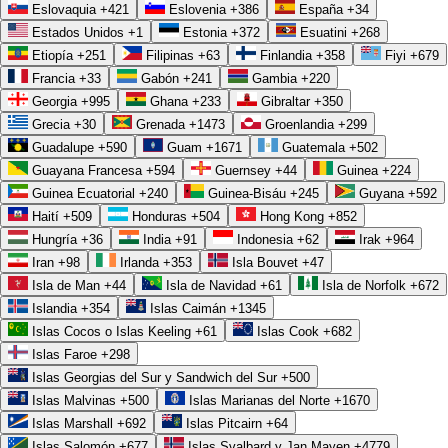
Eslovaquia
+421
Eslovenia
+386
España
+34
Estados Unidos
+1
Estonia
+372
Esuatini
+268
Etiopía
+251
Filipinas
+63
Finlandia
+358
Fiyi
+679
Francia
+33
Gabón
+241
Gambia
+220
Georgia
+995
Ghana
+233
Gibraltar
+350
Grecia
+30
Grenada
+1473
Groenlandia
+299
Guadalupe
+590
Guam
+1671
Guatemala
+502
Guayana Francesa
+594
Guernsey
+44
Guinea
+224
Guinea Ecuatorial
+240
Guinea-Bisáu
+245
Guyana
+592
Menos trabajo manual:
automatizar tareas repetitivas devuelve
Haití
+509
Honduras
+504
Hong Kong
+852
horas que tu equipo dedica a actividades de mayor impacto en lugar
Hungría
+36
India
+91
Indonesia
+62
Irak
+964
de capturas y conciliaciones tediosas.
Iran
+98
Irlanda
+353
Isla Bouvet
+47
Menos errores:
un sistema que valida datos y respeta tus reglas de
Isla de Man
+44
Isla de Navidad
+61
Isla de Norfolk
+672
Islandia
+354
Islas Caimán
+1345
negocio reduce las correcciones y los costos ocultos de equivocarse.
Islas Cocos o Islas Keeling
+61
Islas Cook
+682
Decisiones más rápidas:
integrar
analítica en la propia aplicación
Islas Faroe
+298
da visibilidad en tiempo real de tus indicadores y acelera la toma de
Islas Georgias del Sur y Sandwich del Sur
+500
decisiones.
Islas Malvinas
+500
Islas Marianas del Norte
+1670
Adopción genuina:
cuando la herramienta es intuitiva, la gente la
Islas Marshall
+692
Islas Pitcairn
+64
Islas Salomón
+677
Islas Svalbard y Jan Mayen
+4779