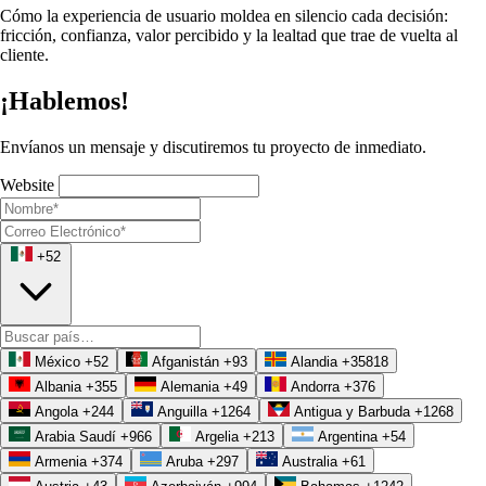
Cómo la experiencia de usuario moldea en silencio cada decisión:
fricción, confianza, valor percibido y la lealtad que trae de vuelta al
cliente.
¡Hablemos!
Envíanos un mensaje y discutiremos tu proyecto de inmediato.
Website
+52
México
+52
Afganistán
+93
Alandia
+35818
Albania
+355
Alemania
+49
Andorra
+376
Angola
+244
Anguilla
+1264
Antigua y Barbuda
+1268
Arabia Saudí
+966
Argelia
+213
Argentina
+54
Armenia
+374
Aruba
+297
Australia
+61