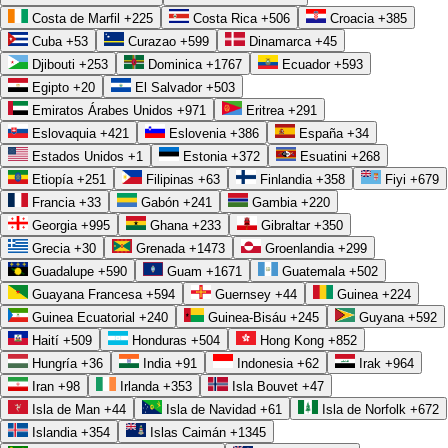
Costa de Marfil
+225
Costa Rica
+506
Croacia
+385
Cuba
+53
Curazao
+599
Dinamarca
+45
Djibouti
+253
Dominica
+1767
Ecuador
+593
Egipto
+20
El Salvador
+503
Emiratos Árabes Unidos
+971
Eritrea
+291
Eslovaquia
+421
Eslovenia
+386
España
+34
Estados Unidos
+1
Estonia
+372
Esuatini
+268
Etiopía
+251
Filipinas
+63
Finlandia
+358
Fiyi
+679
Francia
+33
Gabón
+241
Gambia
+220
Georgia
+995
Ghana
+233
Gibraltar
+350
Grecia
+30
Grenada
+1473
Groenlandia
+299
Guadalupe
+590
Guam
+1671
Guatemala
+502
Guayana Francesa
+594
Guernsey
+44
Guinea
+224
Guinea Ecuatorial
+240
Guinea-Bisáu
+245
Guyana
+592
Haití
+509
Honduras
+504
Hong Kong
+852
Hungría
+36
India
+91
Indonesia
+62
Irak
+964
Iran
+98
Irlanda
+353
Isla Bouvet
+47
Isla de Man
+44
Isla de Navidad
+61
Isla de Norfolk
+672
Islandia
+354
Islas Caimán
+1345