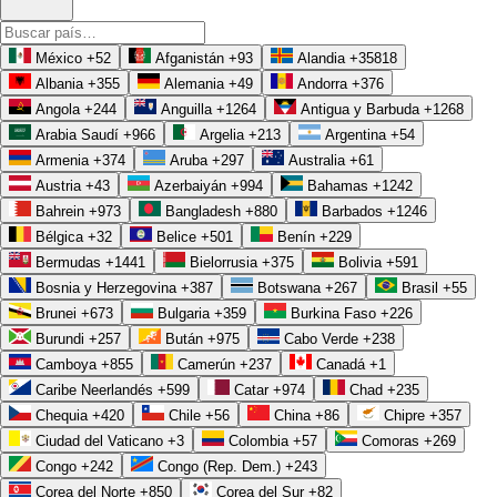
México
+52
Afganistán
+93
Alandia
+35818
Albania
+355
Alemania
+49
Andorra
+376
Angola
+244
Anguilla
+1264
Antigua y Barbuda
+1268
Arabia Saudí
+966
Argelia
+213
Argentina
+54
Armenia
+374
Aruba
+297
Australia
+61
Austria
+43
Azerbaiyán
+994
Bahamas
+1242
Bahrein
+973
Bangladesh
+880
Barbados
+1246
Bélgica
+32
Belice
+501
Benín
+229
Bermudas
+1441
Bielorrusia
+375
Bolivia
+591
Bosnia y Herzegovina
+387
Botswana
+267
Brasil
+55
Brunei
+673
Bulgaria
+359
Burkina Faso
+226
Burundi
+257
Bután
+975
Cabo Verde
+238
Camboya
+855
Camerún
+237
Canadá
+1
Caribe Neerlandés
+599
Catar
+974
Chad
+235
Chequia
+420
Chile
+56
China
+86
Chipre
+357
Ciudad del Vaticano
+3
Colombia
+57
Comoras
+269
Congo
+242
Congo (Rep. Dem.)
+243
Corea del Norte
+850
Corea del Sur
+82