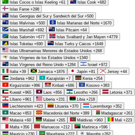
Islas Cocos o Islas Keeling
+61
Islas Cook
+682
Islas Faroe
+298
Islas Georgias del Sur y Sandwich del Sur
+500
Islas Malvinas
+500
Islas Marianas del Norte
+1670
Islas Marshall
+692
Islas Pitcairn
+64
Islas Salomón
+677
Islas Svalbard y Jan Mayen
+4779
Islas Tokelau
+690
Islas Turks y Caicos
+1649
Islas Ultramarinas Menores de Estados Unidos
+268
Islas Vírgenes de los Estados Unidos
+1340
Islas Vírgenes del Reino Unido
+1284
Israel
+972
Italia
+39
Jamaica
+1876
Japón
+81
Jersey
+44
Jordania
+962
Kazajistán
+7
Kenia
+254
Kirguizistán
+996
Kiribati
+686
Kosovo
+383
Kuwait
+965
Laos
+856
Lesotho
+266
Letonia
+371
Líbano
+961
Liberia
+231
Libia
+218
Liechtenstein
+423
Lituania
+370
Luxemburgo
+352
Macao
+853
Macedonia del Norte
+389
Madagascar
+261
Malasia
+60
Malawi
+265
Maldivas
+960
Mali
+223
Malta
+356
Marruecos
+212
Martinica
+596
Mauricio
+230
Mauritania
+222
Mayotte
+262