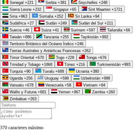
Senegal
+221
Serbia
+381
Seychelles
+248
Sierra Leone
+232
Singapur
+65
Sint Maarten
+1721
Siria
+963
Somalia
+252
Sri Lanka
+94
Sudáfrica
+27
Sudán
+249
Sudán del Sur
+211
Suecia
+46
Suiza
+41
Surinam
+597
Tailandia
+66
Taiwán
+886
Tanzania
+255
Tayikistán
+992
Territorio Británico del Océano Índico
+246
Tierras Australes y Antárticas Francesas
+262
Timor Oriental
+670
Togo
+228
Tonga
+676
Trinidad y Tobago
+1868
Túnez
+216
Turkmenistán
+993
Turquía
+90
Tuvalu
+688
Ucrania
+380
Uganda
+256
Uruguay
+598
Uzbekistán
+998
Vanuatu
+678
Venezuela
+58
Vietnam
+84
Wallis y Futuna
+681
Yemen
+967
Zambia
+260
Zimbabue
+263
370
caracteres máximo