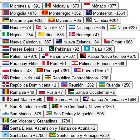
Micronesia
+691
Moldavia
+373
Mónaco
+377
Mongolia
+976
Montenegro
+382
Montserrat
+1664
Mozambique
+258
Myanmar
+95
Namibia
+264
Nauru
+674
Nepal
+977
Nicaragua
+505
Níger
+227
Nigeria
+234
Niue
+683
Noruega
+47
Nueva Caledonia
+687
Nueva Zelanda
+64
Omán
+968
Países Bajos
+31
Pakistán
+92
Palau
+680
Palestina
+970
Panamá
+507
Papúa Nueva Guinea
+675
Paraguay
+595
Perú
+51
Polinesia Francesa
+689
Polonia
+48
Portugal
+351
Puerto Rico
+1
Reino Unido
+44
República Centroafricana
+236
República Dominicana
+1
Reunión
+262
Ruanda
+250
Rumania
+40
Rusia
+7
Sahara Occidental
+2
Saint Martin
+590
Samoa
+685
Samoa Americana
+1684
San Bartolomé
+590
San Cristóbal y Nieves
+1869
San Marino
+378
San Pedro y Miquelón
+508
San Vicente y Granadinas
+1784
Santa Elena, Ascensión y Tristán de Acuña
+2
Santa Lucía
+1758
Santo Tomé y Príncipe
+239