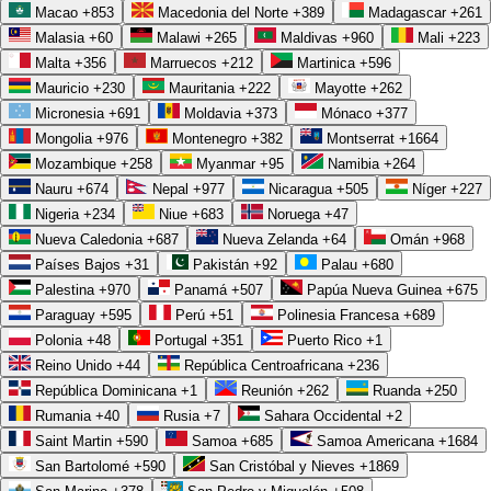
Macao
+853
Macedonia del Norte
+389
Madagascar
+261
Malasia
+60
Malawi
+265
Maldivas
+960
Mali
+223
Malta
+356
Marruecos
+212
Martinica
+596
Mauricio
+230
Mauritania
+222
Mayotte
+262
Micronesia
+691
Moldavia
+373
Mónaco
+377
Mongolia
+976
Montenegro
+382
Montserrat
+1664
Mozambique
+258
Myanmar
+95
Namibia
+264
Nauru
+674
Nepal
+977
Nicaragua
+505
Níger
+227
Nigeria
+234
Niue
+683
Noruega
+47
Nueva Caledonia
+687
Nueva Zelanda
+64
Omán
+968
Países Bajos
+31
Pakistán
+92
Palau
+680
Palestina
+970
Panamá
+507
Papúa Nueva Guinea
+675
Paraguay
+595
Perú
+51
Polinesia Francesa
+689
Polonia
+48
Portugal
+351
Puerto Rico
+1
Reino Unido
+44
República Centroafricana
+236
República Dominicana
+1
Reunión
+262
Ruanda
+250
Rumania
+40
Rusia
+7
Sahara Occidental
+2
Saint Martin
+590
Samoa
+685
Samoa Americana
+1684
San Bartolomé
+590
San Cristóbal y Nieves
+1869