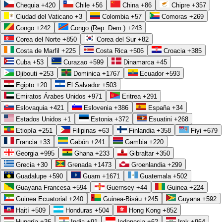
Chequia
+420
Chile
+56
China
+86
Chipre
+357
Ciudad del Vaticano
+3
Colombia
+57
Comoras
+269
Congo
+242
Congo (Rep. Dem.)
+243
Corea del Norte
+850
Corea del Sur
+82
Costa de Marfil
+225
Costa Rica
+506
Croacia
+385
Cuba
+53
Curazao
+599
Dinamarca
+45
Djibouti
+253
Dominica
+1767
Ecuador
+593
Egipto
+20
El Salvador
+503
Emiratos Árabes Unidos
+971
Eritrea
+291
Eslovaquia
+421
Eslovenia
+386
España
+34
Estados Unidos
+1
Estonia
+372
Esuatini
+268
Etiopía
+251
Filipinas
+63
Finlandia
+358
Fiyi
+679
Francia
+33
Gabón
+241
Gambia
+220
Georgia
+995
Ghana
+233
Gibraltar
+350
Grecia
+30
Grenada
+1473
Groenlandia
+299
Guadalupe
+590
Guam
+1671
Guatemala
+502
Guayana Francesa
+594
Guernsey
+44
Guinea
+224
Guinea Ecuatorial
+240
Guinea-Bisáu
+245
Guyana
+592
Haití
+509
Honduras
+504
Hong Kong
+852
Hungría
+36
India
+91
Indonesia
+62
Irak
+964