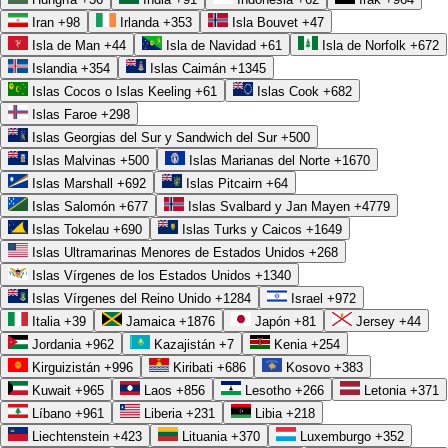
Iran
+98
Irlanda
+353
Isla Bouvet
+47
Isla de Man
+44
Isla de Navidad
+61
Isla de Norfolk
+672
Islandia
+354
Islas Caimán
+1345
Islas Cocos o Islas Keeling
+61
Islas Cook
+682
Islas Faroe
+298
Islas Georgias del Sur y Sandwich del Sur
+500
Islas Malvinas
+500
Islas Marianas del Norte
+1670
Islas Marshall
+692
Islas Pitcairn
+64
Islas Salomón
+677
Islas Svalbard y Jan Mayen
+4779
Islas Tokelau
+690
Islas Turks y Caicos
+1649
Islas Ultramarinas Menores de Estados Unidos
+268
Islas Vírgenes de los Estados Unidos
+1340
Islas Vírgenes del Reino Unido
+1284
Israel
+972
Italia
+39
Jamaica
+1876
Japón
+81
Jersey
+44
Jordania
+962
Kazajistán
+7
Kenia
+254
Kirguizistán
+996
Kiribati
+686
Kosovo
+383
Kuwait
+965
Laos
+856
Lesotho
+266
Letonia
+371
Líbano
+961
Liberia
+231
Libia
+218
Liechtenstein
+423
Lituania
+370
Luxemburgo
+352