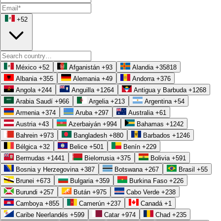
+52
México
+52
Afganistán
+93
Alandia
+35818
Albania
+355
Alemania
+49
Andorra
+376
Angola
+244
Anguilla
+1264
Antigua y Barbuda
+1268
Arabia Saudí
+966
Argelia
+213
Argentina
+54
Armenia
+374
Aruba
+297
Australia
+61
Austria
+43
Azerbaiyán
+994
Bahamas
+1242
Bahrein
+973
Bangladesh
+880
Barbados
+1246
Bélgica
+32
Belice
+501
Benín
+229
Bermudas
+1441
Bielorrusia
+375
Bolivia
+591
Bosnia y Herzegovina
+387
Botswana
+267
Brasil
+55
Brunei
+673
Bulgaria
+359
Burkina Faso
+226
Burundi
+257
Bután
+975
Cabo Verde
+238
Camboya
+855
Camerún
+237
Canadá
+1
Caribe Neerlandés
+599
Catar
+974
Chad
+235