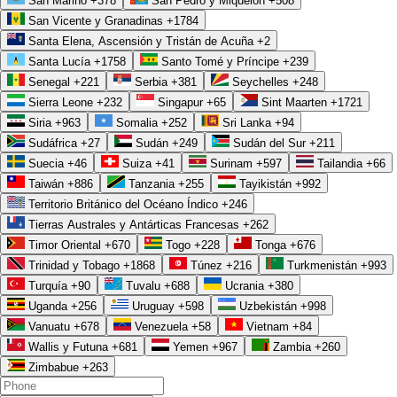
San Marino
+378
San Pedro y Miquelón
+508
San Vicente y Granadinas
+1784
Santa Elena, Ascensión y Tristán de Acuña
+2
Santa Lucía
+1758
Santo Tomé y Príncipe
+239
Senegal
+221
Serbia
+381
Seychelles
+248
Sierra Leone
+232
Singapur
+65
Sint Maarten
+1721
Siria
+963
Somalia
+252
Sri Lanka
+94
Sudáfrica
+27
Sudán
+249
Sudán del Sur
+211
Suecia
+46
Suiza
+41
Surinam
+597
Tailandia
+66
Taiwán
+886
Tanzania
+255
Tayikistán
+992
Territorio Británico del Océano Índico
+246
Tierras Australes y Antárticas Francesas
+262
Timor Oriental
+670
Togo
+228
Tonga
+676
Trinidad y Tobago
+1868
Túnez
+216
Turkmenistán
+993
Turquía
+90
Tuvalu
+688
Ucrania
+380
Uganda
+256
Uruguay
+598
Uzbekistán
+998
Vanuatu
+678
Venezuela
+58
Vietnam
+84
Wallis y Futuna
+681
Yemen
+967
Zambia
+260
Zimbabue
+263